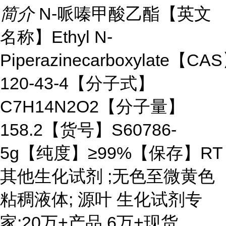
简介
N-哌嗪甲酸乙酯【英文
名称】Ethyl N-
Piperazinecarboxylate【CA
120-43-4【分子式】
C7H14N2O2【分子量】
158.2【货号】S60786-
5g【纯度】≥99%【保存】RT
其他生化试剂 ;无色至微黄色
粘稠液体; 源叶 生化试剂专
家;20万+产品,6万+现货。
...