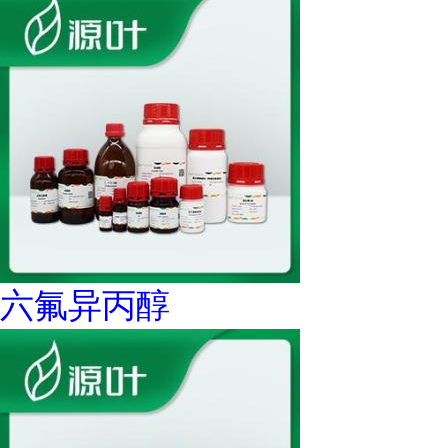
六氟异丙醇