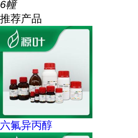
6幢
推荐产品
六氟异丙醇