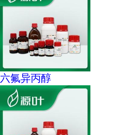
六氟异丙醇