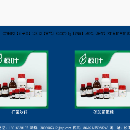
-5【分子式】C7H6F2【分子量】128.12【货号】S65570-1g【纯度】≥99%【保存】RT 其他
杆菌肽锌
硫酸葡聚糖
18016338107 邮箱：3008007412@qq.com 传真：86-021-55068248 地 址