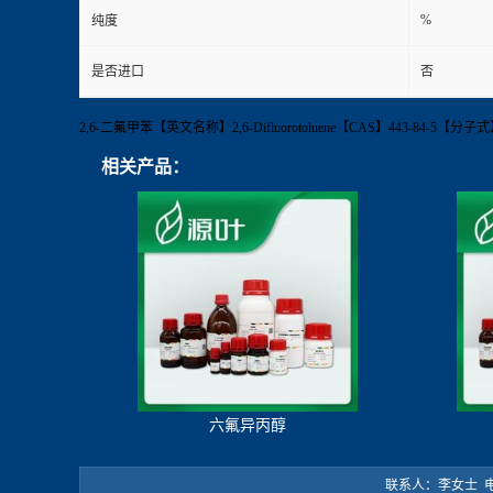
%
纯度
是否进口
否
2,6-二氟甲苯【英文名称】2,6-Difluorotoluene【CAS】443-84
相关产品：
六氟异丙醇
联系人：李女士 电 话：