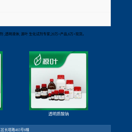
生化试剂 ;透明液体; 源叶 生化试剂专家;20万+产品,6万+现货。
透明质酸钠
：松江区长塔路465号6幢