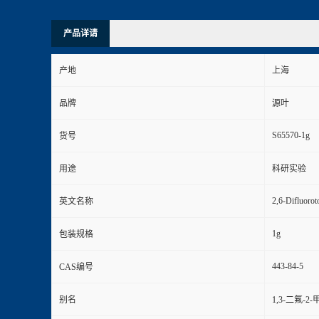
产品详请
产地
上海
品牌
源叶
S65570-1g
货号
用途
科研实验
2,6-Difluorot
英文名称
1g
包装规格
443-84-5
CAS编号
别名
1,3-二氟-2