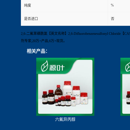
%
纯度
是否进口
否
2,6-二氟苯磺酰氯【英文名称】2,6-Difluorobenzenesulfonyl Chl
剂专家;20万+产品,6万+现货。
相关产品：
六氟异丙醇