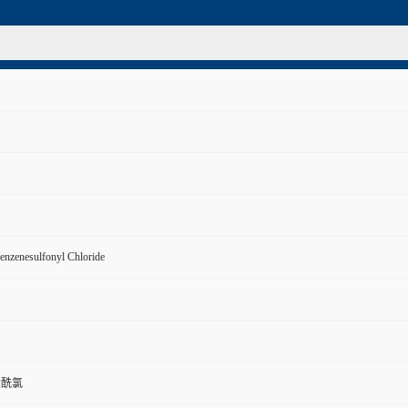
enzenesulfonyl Chloride
磺酰氯