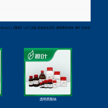
1g【纯度】≥98%(GC)【保存】2-8℃;充氩 其他生化试剂 ;透明黄色液体; 源叶 生化试
透明质酸钠