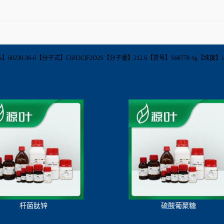
oride【CAS】60230-36-6【分子式】C6H3ClF2O2S【分子量】212.6【货号】S66778-
杆菌肽锌
硫酸葡聚糖