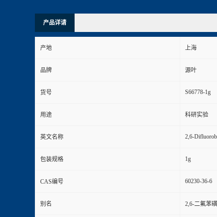
产品详请
产地
上海
品牌
源叶
S66778-1g
货号
用途
科研实验
2,6-Difluorob
英文名称
1g
包装规格
60230-36-6
CAS编号
别名
2,6-二氟苯