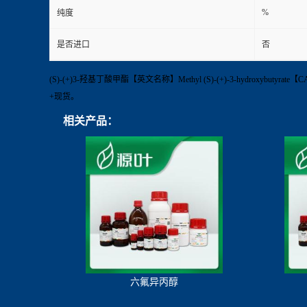
%
纯度
是否进口
否
(S)-(+)3-羟基丁酸甲酯【英文名称】Methyl (S)-(+)-3-hydroxybut
+现货。
相关产品：
六氟异丙醇