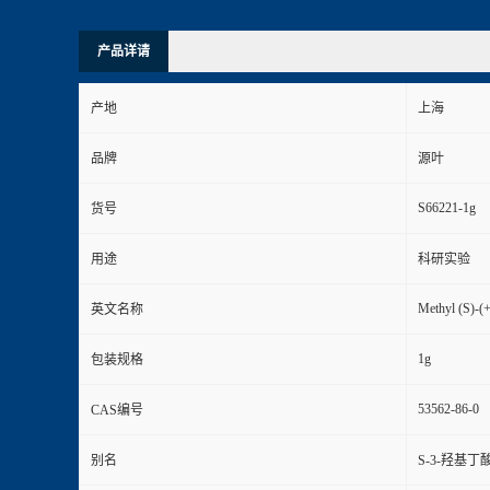
产品详请
产地
上海
品牌
源叶
S66221-1g
货号
用途
科研实验
Methyl (S)-(
英文名称
1g
包装规格
53562-86-0
CAS编号
别名
S-3-羟基丁