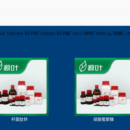
yrate【CAS】53562-86-0【分子式】C5H10O3【分子量】118.13【货号】S66221-1g【
杆菌肽锌
硫酸葡聚糖