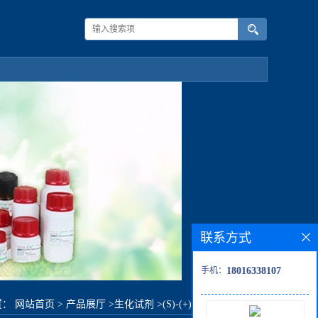
联系方式
手机：
18016338107
置：
网站首页
>
产品展厅
>
生化试剂
>
(S)-(+)3-羟基丁酸甲酯