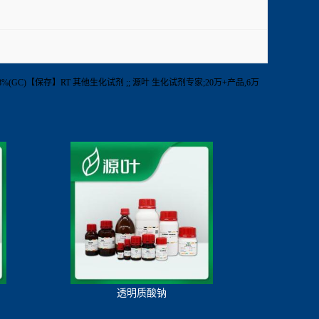
纯度】≥98%(GC)【保存】RT 其他生化试剂 ;; 源叶 生化试剂专家;20万+产品,6万
透明质酸钠