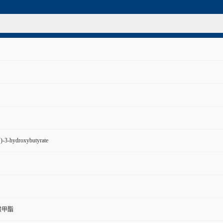
+)-3-hydroxybutyrate
酸甲酯