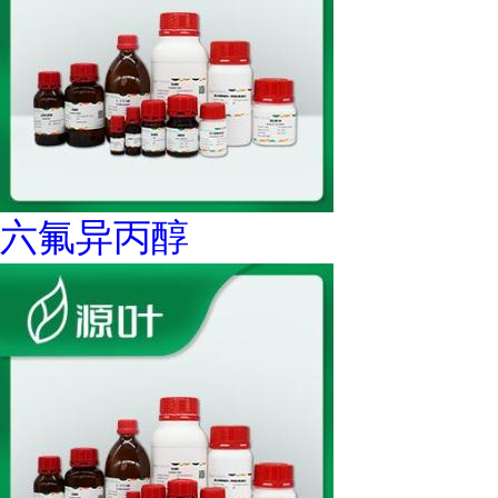
六氟异丙醇