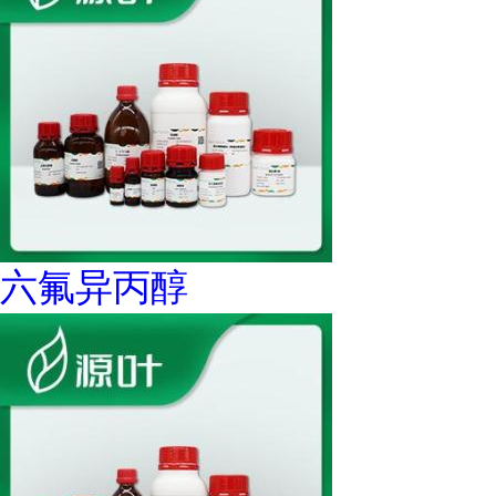
六氟异丙醇