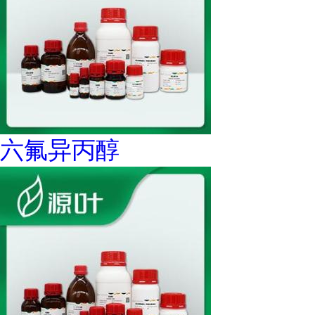
六氟异丙醇