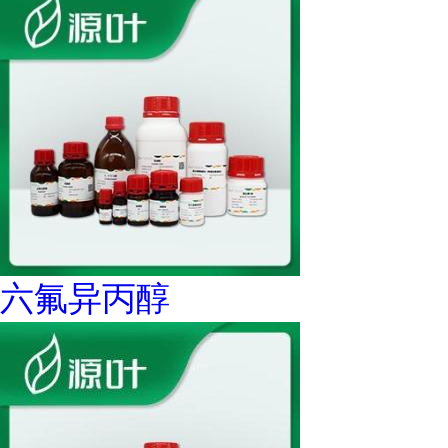
六氟异丙醇