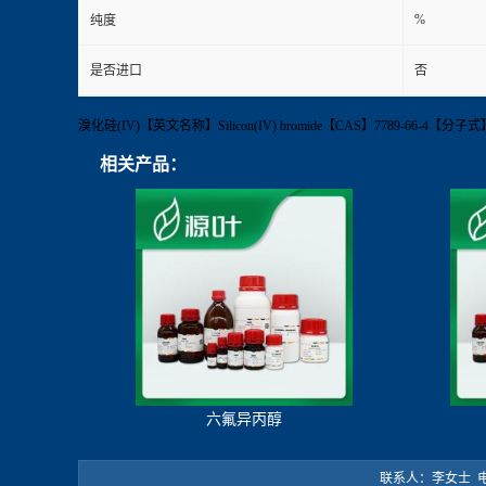
%
纯度
是否进口
否
溴化硅(IV)【英文名称】Silicon(IV) bromide【CAS】7789-66-
相关产品：
六氟异丙醇
联系人：李女士 电 话：