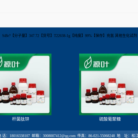
4【分子式】SiBr?【分子量】347.72【货号】T22638-1g【纯度】99%【保存】充氩 其他生化试
杆菌肽锌
硫酸葡聚糖
18016338107 邮箱：3008007412@qq.com 传真：86-021-55068248 地 址