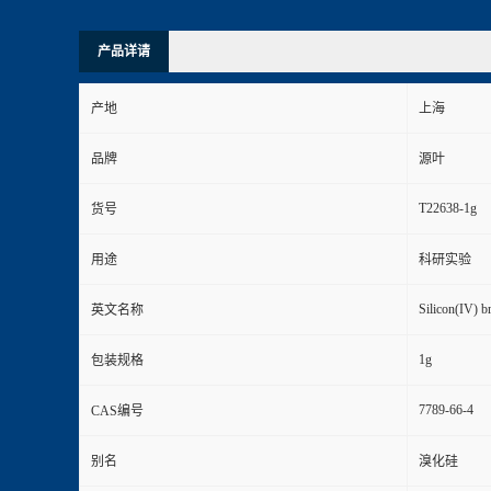
产品详请
产地
上海
品牌
源叶
T22638-1g
货号
用途
科研实验
Silicon(IV) b
英文名称
1g
包装规格
7789-66-4
CAS编号
别名
溴化硅