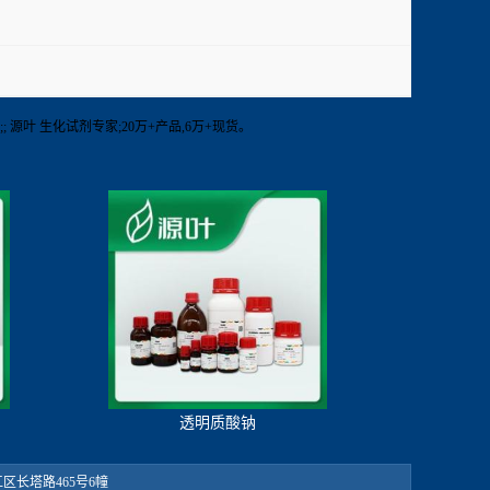
剂 ;; 源叶 生化试剂专家;20万+产品,6万+现货。
透明质酸钠
：松江区长塔路465号6幢