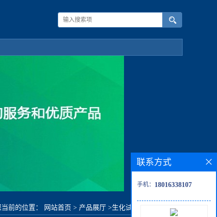
联系方式
手机：
18016338107
您当前的位置：
网站首页
>
产品展厅
>
生化试剂
>
溴化硅(IV)