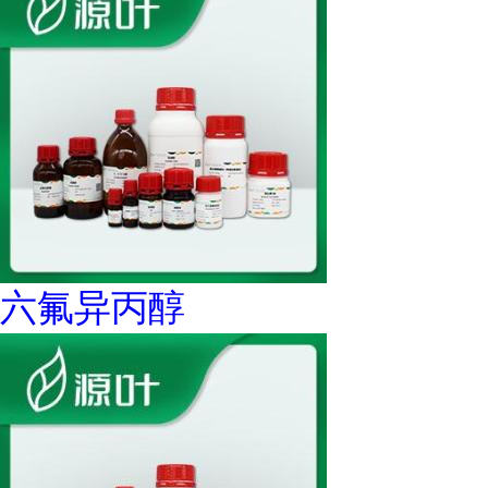
六氟异丙醇