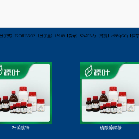
35-5【分子式】F2C6H3NO2 【分子量】159.09【货号】S24702-5g【纯度】≥99%(GC)【保
杆菌肽锌
硫酸葡聚糖