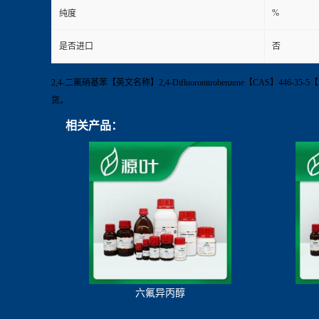
%
纯度
是否进口
否
2,4-二氟硝基苯【英文名称】2,4-Difluoronitrobenzene【CAS】446-
货。
相关产品：
六氟异丙醇