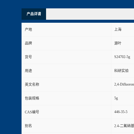
产品详请
产地
上海
品牌
源叶
S24702-5g
货号
用途
科研实验
2,4-Difluoron
英文名称
5g
包装规格
446-35-5
CAS编号
别名
2.4-二氟硝