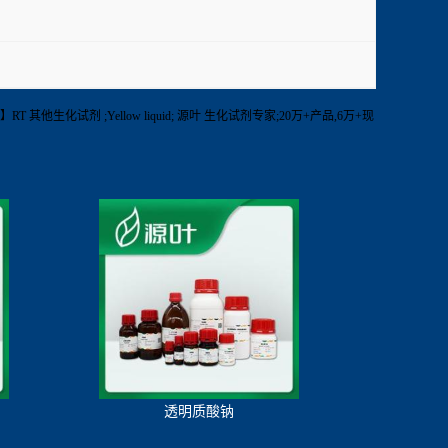
存】RT 其他生化试剂 ;Yellow liquid; 源叶 生化试剂专家;20万+产品,6万+现
透明质酸钠