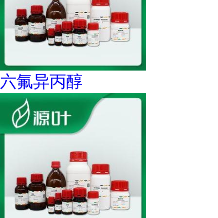
六氟异丙醇