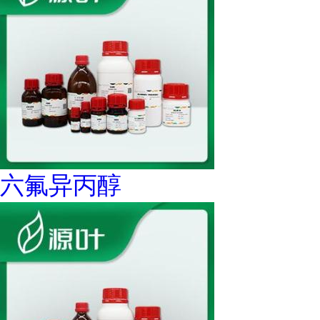
六氟异丙醇