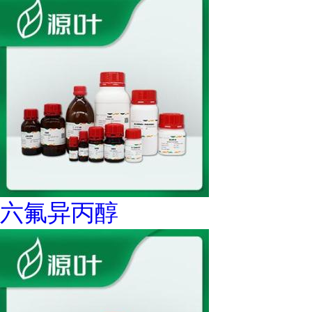
六氟异丙醇