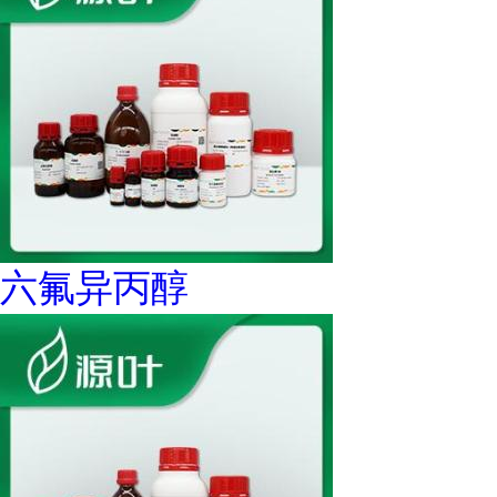
六氟异丙醇