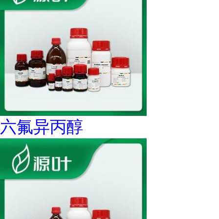
六氟异丙醇