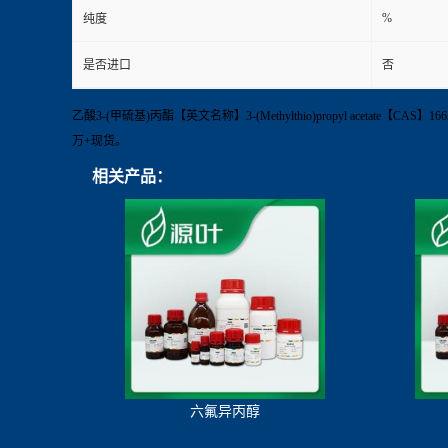
%
纯度
是否进口
否
乙酸3-(甲硫基)丙酯【英文名称】3-(Methylthio)propyl acetate【
万+现货。
相关产品：
六氟异丙醇