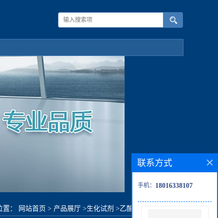
联系方式
手机：
18016338107
位置：
网站首页
>
产品展厅
>
生化试剂
>
乙酸3-(甲硫基)丙酯