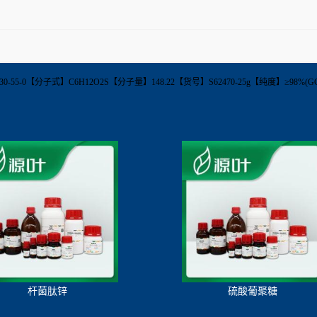
CAS】16630-55-0【分子式】C6H12O2S【分子量】148.22【货号】S62470-25g【纯度】
杆菌肽锌
硫酸葡聚糖