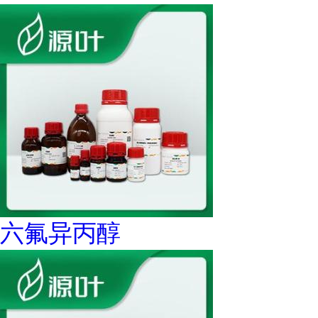
六氟异丙醇