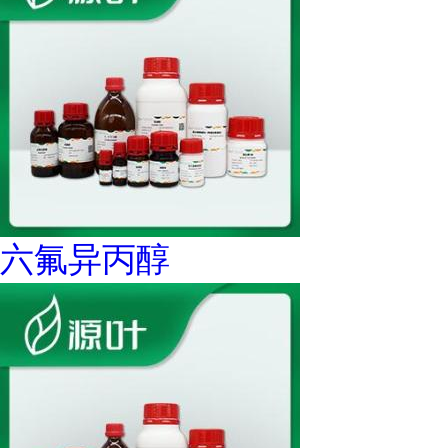
六氟异丙醇