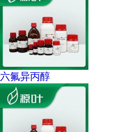
六氟异丙醇