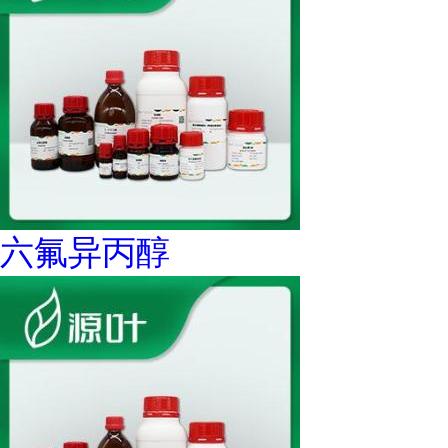
六氟异丙醇