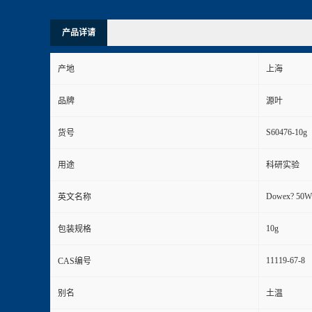
产品详请
产地
上海
品牌
源叶
S60476-10g
货号
用途
科研实验
Dowex? 50WX
英文名称
10g
包装规格
11119-67-8
CAS编号
别名
土温