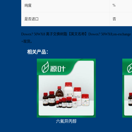
%
纯度
是否进口
否
Dowex? 50WX8 离子交换树脂【英文名称】Dowex? 50WX8;on-excha
+现货。
相关产品：
六氟异丙醇