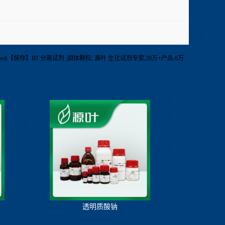
100 mesh【保存】RT 分离试剂 ;固体颗粒; 源叶 生化试剂专家;20万+产品,6万
透明质酸钠