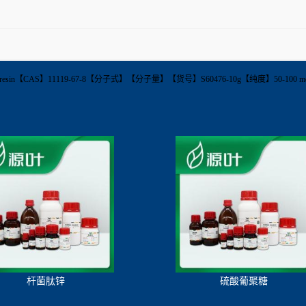
nge resin【CAS】11119-67-8【分子式】【分子量】【货号】S60476-10g【纯度】50-
杆菌肽锌
硫酸葡聚糖