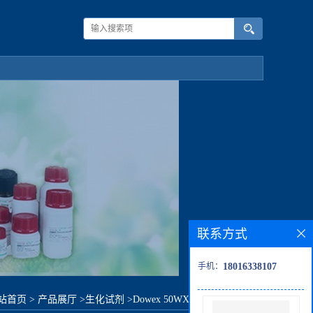
联系方式
手机：
18016338107
站首页
>
产品展厅
>
生化试剂
>
Dowex 50WX8 离子交换树脂