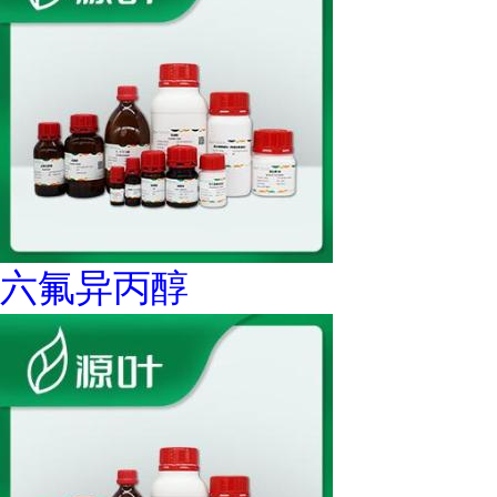
六氟异丙醇