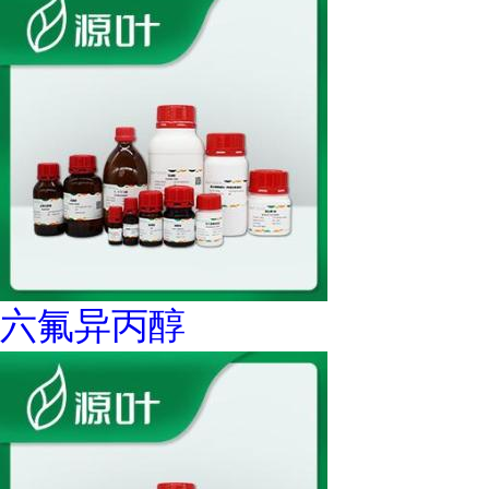
六氟异丙醇