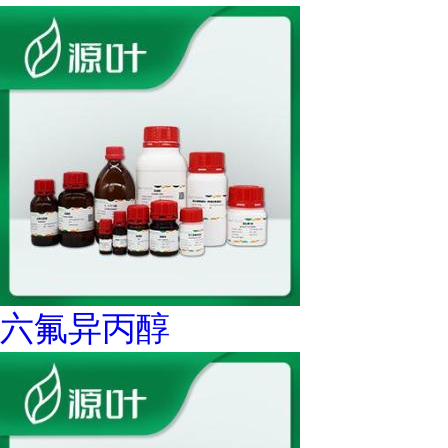
六氟异丙醇