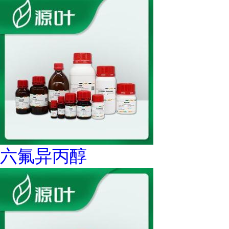
六氟异丙醇