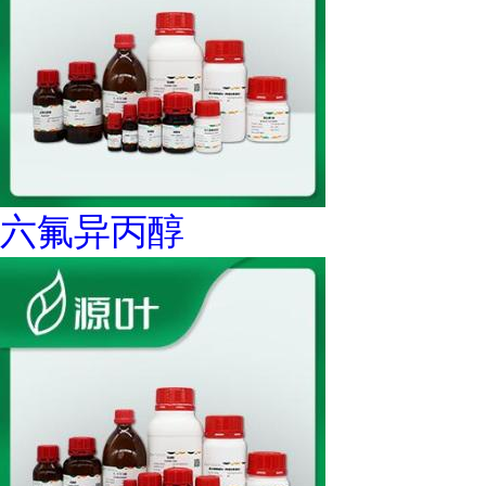
六氟异丙醇