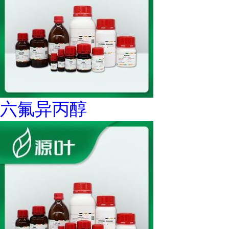
六氟异丙醇