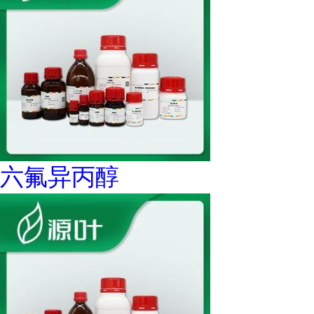
六氟异丙醇