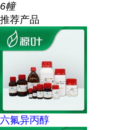
6幢
推荐产品
六氟异丙醇