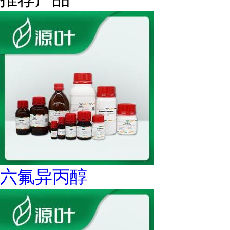
六氟异丙醇