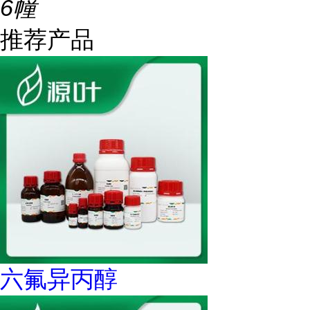
6幢
推荐产品
六氟异丙醇