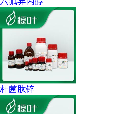
六氟异丙醇
杆菌肽锌