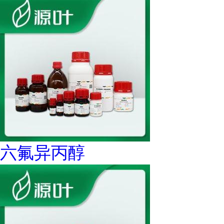
六氟异丙醇