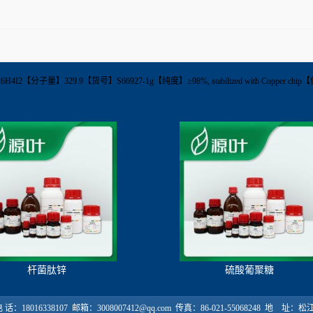
6H4I2【分子量】329.9【货号】S66927-1g【纯度】≥98%, stabilized with Copp
杆菌肽锌
硫酸葡聚糖
18016338107 邮箱：3008007412@qq.com 传真：86-021-55068248 地 址