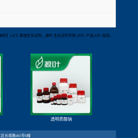
er chip【保存】2-8℃ 其他生化试剂 ;; 源叶 生化试剂专家;20万+产品,6万+现货。
透明质酸钠
：松江区长塔路465号6幢