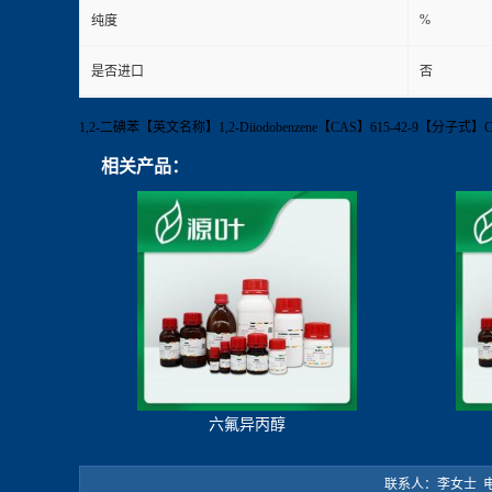
%
纯度
是否进口
否
1,2-二碘苯【英文名称】1,2-Diiodobenzene【CAS】615-42-9【分子式】C
相关产品：
六氟异丙醇
联系人：李女士 电 话：