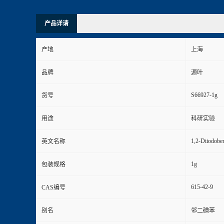
产品详请
产地
上海
品牌
源叶
S66927-1g
货号
用途
科研实验
1,2-Diiodobe
英文名称
1g
包装规格
615-42-9
CAS编号
别名
邻二碘苯