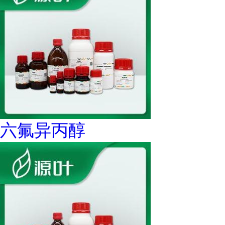
六氟异丙醇