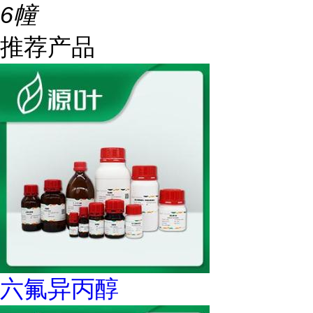
6幢
推荐产品
六氟异丙醇