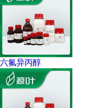
六氟异丙醇