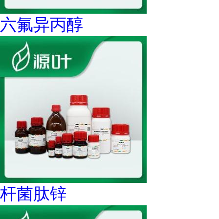
六氟异丙醇
杆菌肽锌