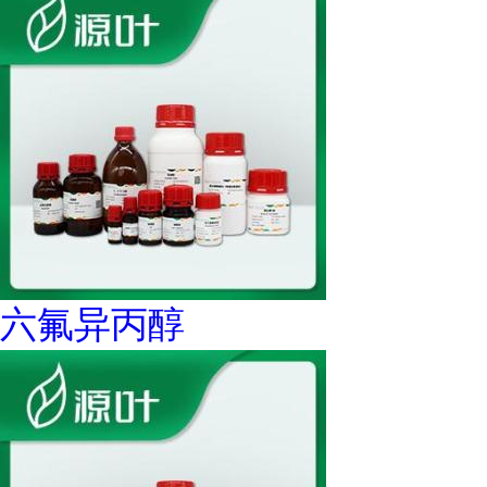
六氟异丙醇