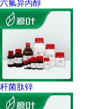
六氟异丙醇
杆菌肽锌