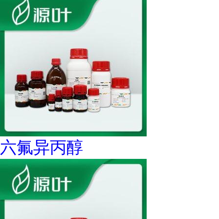
六氟异丙醇