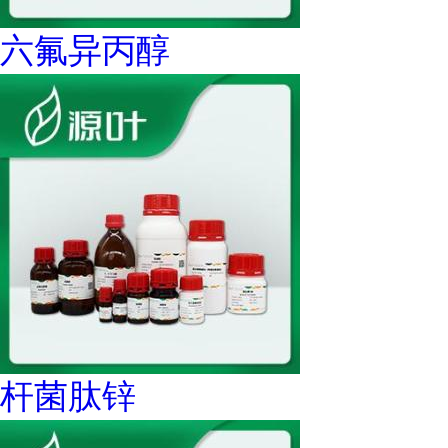
六氟异丙醇
杆菌肽锌