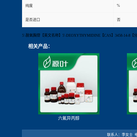
%
纯度
是否进口
否
5'-脱氧胸苷【英文名称】5'-DEOXYTHYMIDINE【CAS】3458-14-
相关产品：
六氟异丙醇
联系人：李女士 电 话：