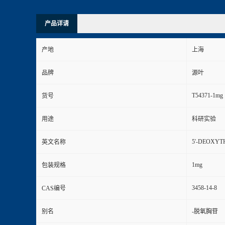
产品详请
产地
上海
品牌
源叶
T54371-1mg
货号
用途
科研实验
5'-DEOXYT
英文名称
1mg
包装规格
3458-14-8
CAS编号
别名
-脱氧胸苷