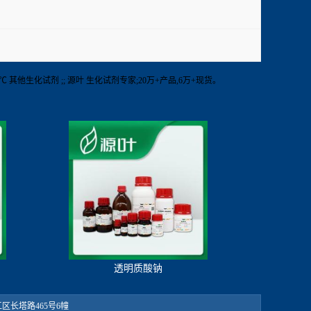
-20℃ 其他生化试剂 ;; 源叶 生化试剂专家;20万+产品,6万+现货。
透明质酸钠
：松江区长塔路465号6幢