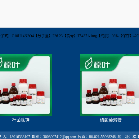
8【分子式】C10H14N2O4【分子量】226.23【货号】T54371-1mg【纯度】98%【保存】
杆菌肽锌
硫酸葡聚糖
18016338107 邮箱：3008007412@qq.com 传真：86-021-55068248 地 址