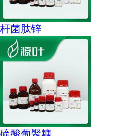
杆菌肽锌
硫酸葡聚糖