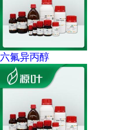
六氟异丙醇