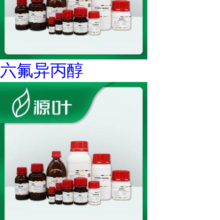
六氟异丙醇