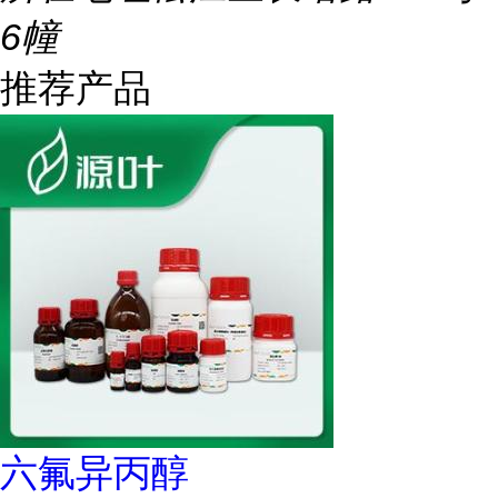
6幢
推荐产品
六氟异丙醇