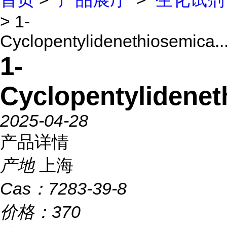
> 1-
Cyclopentylidenethiosemica..
1-
Cyclopentylidenet
2025-04-28
产品详情
产地
上海
Cas：
7283-39-8
价格：
370