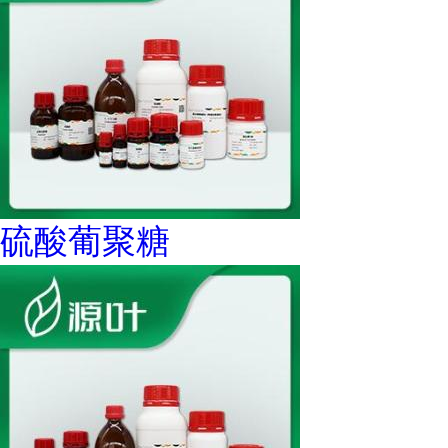
硫酸葡聚糖