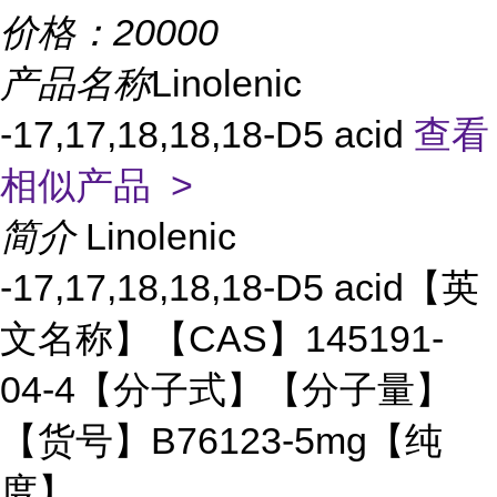
价格：
20000
产品名称
Linolenic
-17,17,18,18,18-D5 acid
查看
相似产品 >
简介
Linolenic
-17,17,18,18,18-D5 acid【英
文名称】【CAS】145191-
04-4【分子式】【分子量】
【货号】B76123-5mg【纯
度】