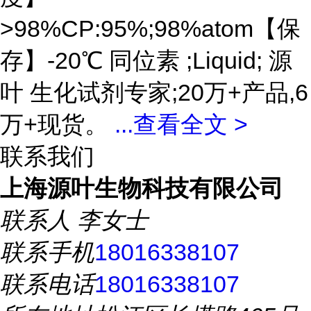
>98%CP:95%;98%atom【保
存】-20℃ 同位素 ;Liquid; 源
叶 生化试剂专家;20万+产品,6
万+现货。
...
查看全文 >
联系我们
上海源叶生物科技有限公司
联系人
李女士
联系手机
18016338107
联系电话
18016338107